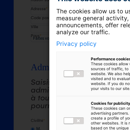
Adresse
*
The cookies allow us to us
measure general activity,
Code postal
announcements, offer rel
Ville
analyze our traffic.
Pays
*
Privacy policy
Performance cookie
These cookies allow 
Administrateur (utilisateur
sources of traffic, 
website. We also hel
visited and to evalu
Saisissez la personne dés
website. If you do no
administrateur, c’est-à-dir
your visits to our site
à toutes les fonctions et to
Cookies for publicit
pourrez par la suite créer d’
These cookies can on
advertising partners
create a profile of y
Civilité
*
other websites. It is
based on the unique 
M.