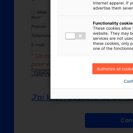
Internet apparel. If 
advertise them sever
Mme
Nom
*
Functionality cookie
Prénom
These cookies allow 
website. They may be
Téléphone
services are not use
these cookies, only pa
E-mail
*
one of the fonctionn
* Un code de sécurité vous sera envo
pour valider votre adresse e-mail.
Authorize all cooki
Comment avez-vous
connu Cegid Exabanque :
Conf
J’ai lu et j’accepte les condi
Cont